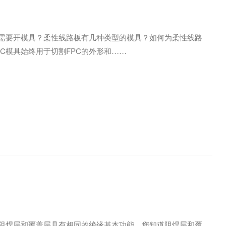
需要开模具？柔性线路板有几种类型的模具？如何为柔性线路
PC模具始终用于切割FPC的外形和
阻焊层和覆盖层具有相同的绝缘基本功能，您知道阻焊层和覆