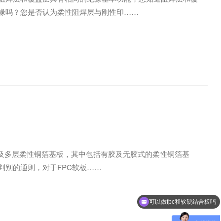
绝缘吗？您是否认为柔性阻焊层与刚性印
、双及多层柔性铜箔基板，其中包括有胶及无胶式的柔性铜箔基
品质判别的通则，对于FPC软板
可以做fpc和软硬结合板吗