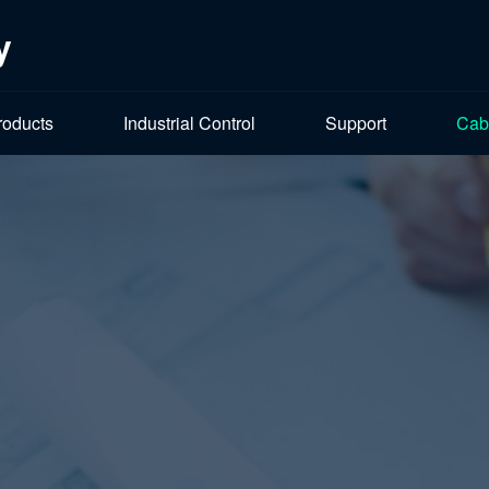
y
roducts
Industrial Control
Support
Cab