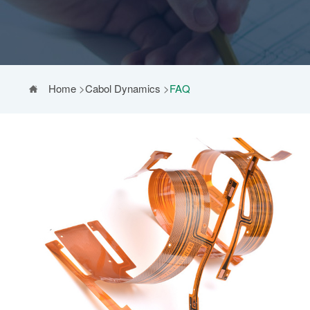
Home
>
Cabol Dynamics
>
FAQ