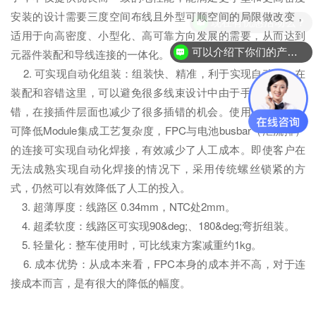
安装的设计需要三度空间布线且外型可顺空间的局限做改变，
现在有优惠活动么？
适用于向高密度、小型化、高可靠方向发展的需要，从而达到
可以介绍下你们的产品么？
元器件装配和导线连接的一体化。
2. 可实现自动化组装：组装快、精准，利于实现自动化；在
装配和容错这里，可以避免很多线束设计中由于手工出现的差
错，在接插件层面也减少了很多插错的机会。使用FPC采样，
可降低Module集成工艺复杂度，FPC与电池busbar（汇流排）
的连接可实现自动化焊接，有效减少了人工成本。即使客户在
无法成熟实现自动化焊接的情况下，采用传统螺丝锁紧的方
式，仍然可以有效降低了人工的投入。
3. 超薄厚度：线路区 0.34mm，NTC处2mm。
4. 超柔软度：线路区可实现90&deg;、180&deg;弯折组装。
5. 轻量化：整车使用时，可比线束方案减重约1kg。
6. 成本优势：从成本来看，FPC本身的成本并不高，对于连
接成本而言，是有很大的降低的幅度。