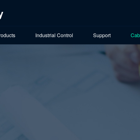
y
roducts
Industrial Control
Support
Cab