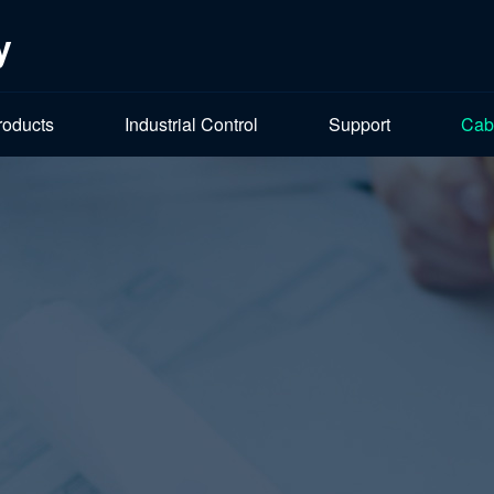
y
roducts
Industrial Control
Support
Cab