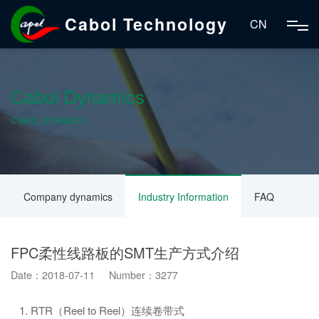
Cabol Technology
CN
Cabol Dynamics
CABOL DYNAMICS
Company dynamics
Industry Information
FAQ
FPC柔性线路板的SMT生产方式介绍
Date：2018-07-11 Number：3277
1. RTR（Reel to Reel）连续卷带式