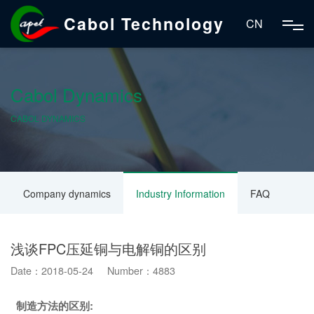
Cabol Technology
CN
Cabol Dynamics
CABOL DYNAMICS
Company dynamics
Industry Information
FAQ
浅谈FPC压延铜与电解铜的区别
Date：2018-05-24 Number：4883
制造方法的区别: