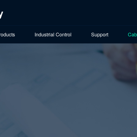
y
roducts
Industrial Control
Support
Cab