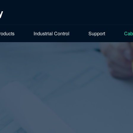
y
roducts
Industrial Control
Support
Cab