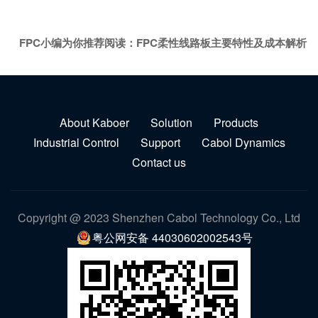
FPC小编为你推荐阅读：
FPC柔性线路板主要特性及成本解析
About Kaboer
Solution
Products
Industrial Control
Support
Cabol Dynamics
Contact us
Copyright @ 2023 Shenzhen Cabol Technology Co., Ltd
粤公网安备 44030602002543号