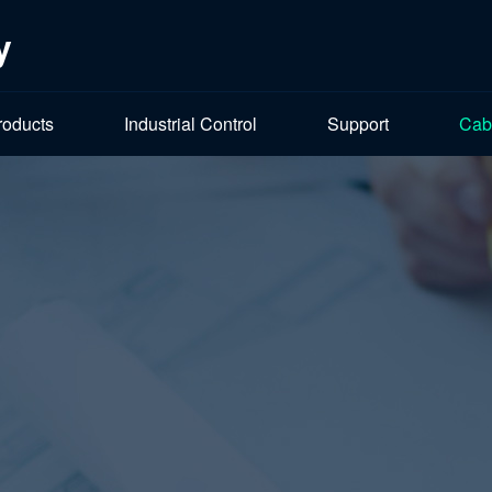
y
roducts
Industrial Control
Support
Cab