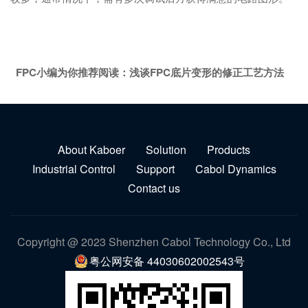
FPC小编为你推荐阅读：
浅谈FPC底片变形的修正工艺方法
About Kaboer
Solution
Products
Industrial Control
Support
Cabol Dynamics
Contact us
Copyright @ 2023 Shenzhen Cabol Technology Co., Ltd
粤公网安备 44030602002543号