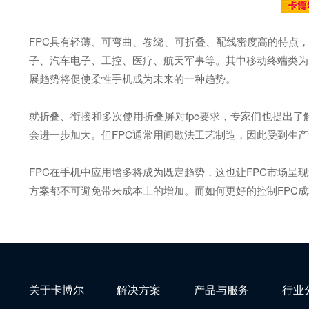
FPC具有轻薄、可弯曲、卷绕、可折叠、配线密度高的特点，
子、汽车电子、工控、医疗、航天军事等。其中移动终端类为F
展趋势将促使柔性手机成为未来的一种趋势。
就折叠、衔接和多次使用折叠屏对fpc要求，专家们也提出
会进一步加大。但FPC通常用间歇法工艺制造，因此受到生产
FPC在手机中应用增多将成为既定趋势，这也让FPC市场呈
方案都不可避免带来成本上的增加。而如何更好的控制FPC
关于卡博尔
解决方案
产品与服务
行业