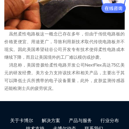
虽然柔性电路板这一概念已存在多年，但由于传统电路板的
价格更便宜、用途更广，导致利用新技术取代传统电路板并不
现实。因此美国希望硅谷公司开发专有技术使得柔性电路成本
继续下降，而且让美国境外的工厂难以模仿或抄袭。
消息称，美国曾拨给柔性电路开发公司NextFlex高达75亿美
元的研发经费。美方全力支持该技术和相关产品，主要出于其
可以降低士兵所携带的电子设备重量，此外，皮肤监测传感器
还能检测士兵的疲劳状况。
关于卡博尔
解决方案
产品与服务
行业分布
技术支持
卡博尔动态
联系我们