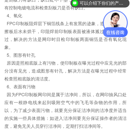
可以介绍下你们的产品么？
有控制电镀电流和检查刮板刀是否有缺口。
4、氧化
FPC印制板阻焊层下铜箔线条上有发黑的迹象，造成的原因有
擦板后水未烘干，印阻焊前印制板表面被液体溅过或是用手模
过，解决的方法是网印时目检印制板两面铜箔是否有氧化现
象。
5、图形有针孔
原因是照相底版上有污物，使印制板在曝光过程中应见光的部
分没有见光，造成图形有针孔，解决方法是在曝光过程中经常
检查照相底版的清洁度。
6、表面有污物
因为FPC印制板网印间是属于洁净间，所以，在网印抽风口处
应有一根静电线来起到吸附空气中的飞毛等杂物的作用，所
以，为了减少表面污物，就要充分保证洁净间的洁净度并适当
的实施一些具体措施：如进入洁净间要充分保证操作者的清洁
度，避免无关人员穿行洁净间，定期打扫洁净间等。