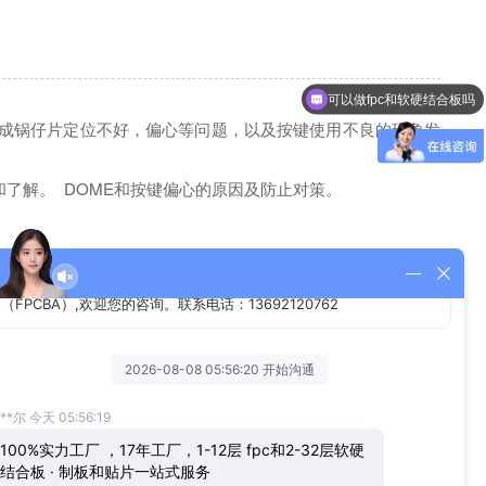
可以做fpc和软硬结合板吗
造成锅仔片定位不好，偏心等问题，以及按键使用不良的现象发
了解。 DOME和按键偏心的原因及防止对策。
8、内环∮2实心圆。外环、内环实心圆尺寸小， 弹片和PCB金点接