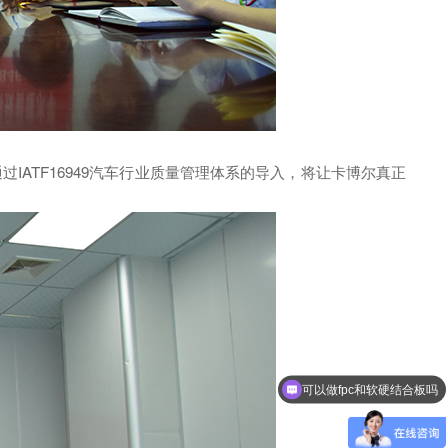
IATF16949汽车行业质量管理体系的导入，将让卡博尔真正
可以做fpc和软硬结合板吗