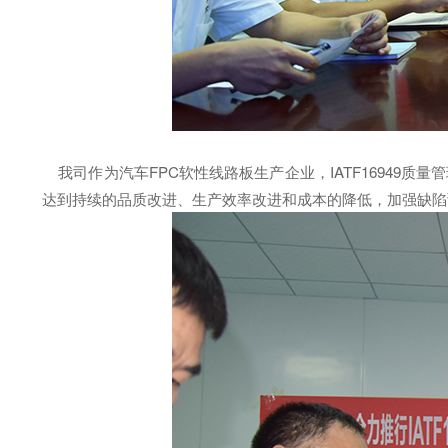
我司作为汽车FPC软性线路板生产企业，IATF16949质
达到持续的品质改进、生产效率改进和成本的降低，加强缺陷