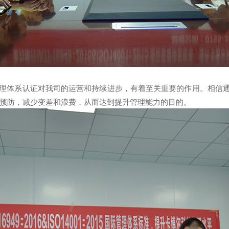
量管理体系认证对我司的运营和持续进步，有着至关重要的作用。相信通过
预防，减少变差和浪费，从而达到提升管理能力的目的。