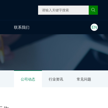
联系我们
EN
公司动态
行业资讯
常见问题