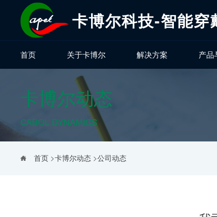
卡博尔科技-智能穿
首页
关于卡博尔
解决方案
产品
卡博尔动态
CABOL DYNAMICS
首页
>
卡博尔动态
>
公司动态