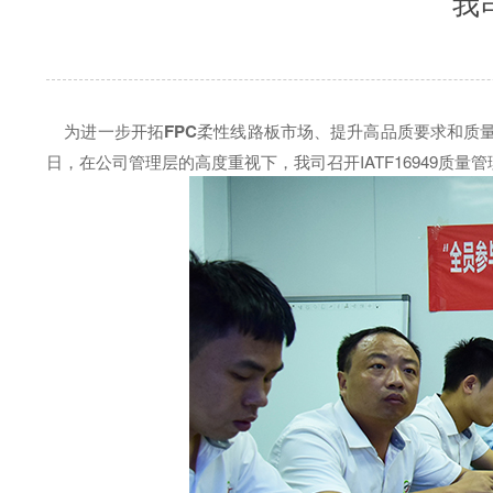
我
为进一步开拓
FPC
柔性线路板市场、提升高品质要求和质量管理
日，在公司管理层的高度重视下，我司召开IATF16949质量