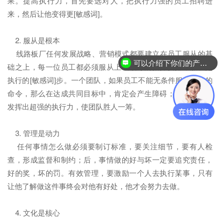
果。提高执行力，首先要选对人，把执行力强的员工招聘进
来，然后让他变得更[敏感词]。
2. 服从是根本
线路板厂任何发展战略、营销模式都要建立在员工服从的基
可以介绍下你们的产品么？
础之上，每一位员工都必须服从上级领导的指挥安排，服从是
执行的[敏感词]步。一个团队，如果员工不能无条件服从领导的
命令，那么在达成共同目标中，肯定会产生障碍；反之，则能
发挥出超强的执行力，使团队胜人一筹。
3. 管理是动力
任何事情怎么做必须要制订标准，要关注细节，要有人检
查，形成监督和制约；后，事情做的好与坏一定要追究责任，
好的奖，坏的罚。有效管理，要激励一个人去执行某事，只有
让他了解做这件事终会对他有好处，他才会努力去做。
4. 文化是核心