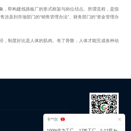
象，即构建线路板厂的形式框架与岗位结点。所谓流程，是指
售涉及到市场部门的“销售管理办法”、财务部门的“资金管理办
经，制度好比是人体的肌肉。有了骨骼，人体才能完成各种动
卡**尔
1
微信公众号
100%实力工厂 ，17年工厂，1-12层 fpc和2-32层软硬结合板 · 制板和贴片一站式服务我们承诺，不是工厂，可以不用给钱