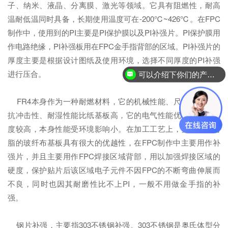
子、纳米、液晶、分离膜、激光等领域。它具有阻燃性，耐高
温耐低温同时具备，长期使用温度可在-200℃~426℃。在FPC
制作中，使用到的PI主要是PI保护膜以及PI补强片。PI保护膜用
作电路绝缘，PI补强板用在FPC金手指背部的区域。PI补强片的
厚度主要是根据设计图纸及使用环境，选择不同厚度的PI补强
进行压合。
可以介绍下你们的产品么？
FR4本身作为一种耐燃材料，它的机械性能、尺寸稳定性、
抗冲击性、耐湿性能比纸基板高，它的电气性能优良，工作温
度较高，本身性能受环境影响小。在加工工艺上，要比其他树
脂的玻纤布基板具有很大的优越性，在FPC制作中主要用作补
强片，并且主要用作FPC焊接区域背部，用以加强焊接区域的
硬度，保护贴片后该区域电子元件不因FPC的不断弯曲伸展而
不良，同时也因其耐磨性比不上PI，一般不用做金手指的补
强。
钢片补强，主要指303不锈钢补强。303不锈钢是奥氏体型分